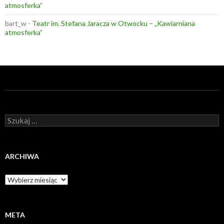
atmosferka”
bart_w
-
Teatr im. Stefana Jaracza w Otwocku – „Kawiarniana
atmosferka”
Szukaj:
ARCHIWA
Archiwa
META