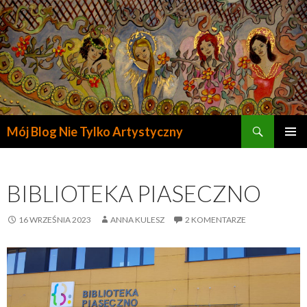
Szukaj
Mój Blog Nie Tylko Artystyczny
PRZESKOCZ
DO
TREŚCI
BIBLIOTEKA PIASECZNO
16 WRZEŚNIA 2023
ANNA KULESZ
2 KOMENTARZE