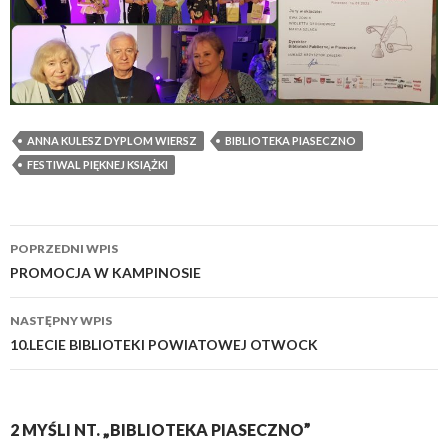
ANNA KULESZ DYPLOM WIERSZ
BIBLIOTEKA PIASECZNO
FESTIWAL PIĘKNEJ KSIĄŻKI
Zobacz
POPRZEDNI WPIS
wpisy
PROMOCJA W KAMPINOSIE
NASTĘPNY WPIS
10.LECIE BIBLIOTEKI POWIATOWEJ OTWOCK
2 MYŚLI NT. „BIBLIOTEKA PIASECZNO”