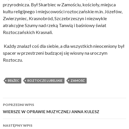
przyrodnicza. Był Skarbiec w Zamościu, kościoły, miejsca
kultu religijnego i miejscowości roztoczańskie m.in. Józefów,
Zwierzyniec, Krasnobród, Szczebrzeszyn i niezwykle
atrakcyjne Szumy nad rzeką Tanwią i baśniowy świat
Roztoczańskich Krasnali.
Każdy znalazł coś dla siebie, a dla wszystkich nieoceniony był
spacer w przestrzeni budzącej się wiosny na uroczym
Roztoczu.
BEŁŻEC
ROZTOCZE LUBELSKIE
ZAMOŚĆ
Zobacz
POPRZEDNI WPIS
wpisy
WIERSZE W OPRAWIE MUZYCZNEJ ANNA KULESZ
NASTĘPNY WPIS