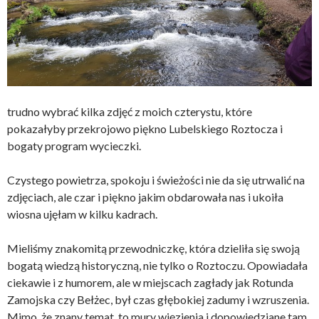
trudno wybrać kilka zdjęć z moich czterystu, które
pokazałyby przekrojowo piękno Lubelskiego Roztocza i
bogaty program wycieczki.
Czystego powietrza, spokoju i świeżości nie da się utrwalić na
zdjęciach, ale czar i piękno jakim obdarowała nas i ukoiła
wiosna ujęłam w kilku kadrach.
Mieliśmy znakomitą przewodniczkę, która dzieliła się swoją
bogatą wiedzą historyczną, nie tylko o Roztoczu. Opowiadała
ciekawie i z humorem, ale w miejscach zagłady jak Rotunda
Zamojska czy Bełżec, był czas głębokiej zadumy i wzruszenia.
Mimo, że znany temat, to mury więzienia i dopowiedziane tam