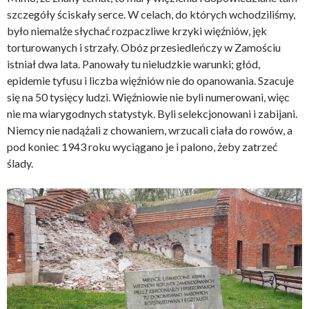
szczegóły ściskały serce. W celach, do których wchodziliśmy,
było niemalże słychać rozpaczliwe krzyki więźniów, jęk
torturowanych i strzały. Obóz przesiedleńczy w Zamościu
istniał dwa lata. Panowały tu nieludzkie warunki; głód,
epidemie tyfusu i liczba więźniów nie do opanowania. Szacuje
się na 50 tysięcy ludzi. Więźniowie nie byli numerowani, więc
nie ma wiarygodnych statystyk. Byli selekcjonowani i zabijani.
Niemcy nie nadążali z chowaniem, wrzucali ciała do rowów, a
pod koniec 1943 roku wyciągano je i palono, żeby zatrzeć
ślady.