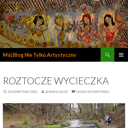
Szukaj
Mój Blog Nie Tylko Artystyczny
PRZESKOCZ
DO
TREŚCI
ROZTOCZE WYCIECZKA
26 KWIETNIA 2026
ANNA KULESZ
DODAJ KOMENTARZ