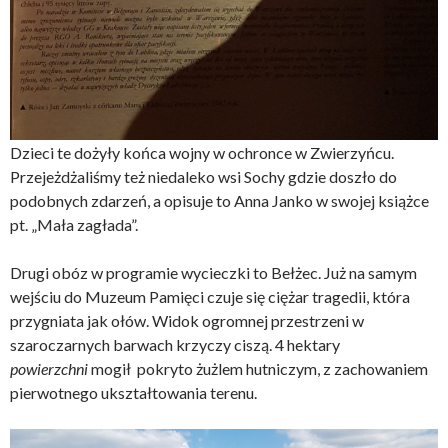
Dzieci te dożyły końca wojny w ochronce w Zwierzyńcu.
Przejeżdżaliśmy też niedaleko wsi Sochy gdzie doszło do
podobnych zdarzeń, a opisuje to Anna Janko w swojej książce
pt. „Mała zagłada”.
Drugi obóz w programie wycieczki to Bełżec. Już na samym
wejściu do Muzeum Pamięci czuje się ciężar tragedii, która
przygniata jak ołów. Widok ogromnej przestrzeni w
szaroczarnych barwach krzyczy ciszą.
4 hektary
powierzchni
mogił pokryto żużlem hutniczym, z zachowaniem
pierwotnego ukształtowania terenu.