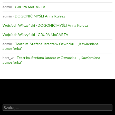
admin
-
GRUPA MoCARTA
admin
-
DOGONIĆ MYŚLI Anna Kulesz
Wojciech Wilczyński
-
DOGONIĆ MYŚLI Anna Kulesz
Wojciech Wilczyński
-
GRUPA MoCARTA
admin
-
Teatr im. Stefana Jaracza w Otwocku – „Kawiarniana
atmosferka”
bart_w
-
Teatr im. Stefana Jaracza w Otwocku – „Kawiarniana
atmosferka”
Szukaj: