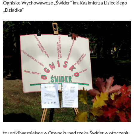
Ognisko Wychowawcze „Świder” im. Kazimierza Lisieckiego
„Dziadka”
to urokliwe miejsce w Otwocku nad rzeką Świder w otoczeniu