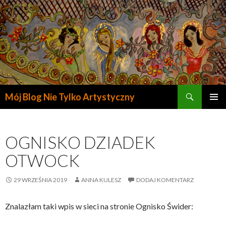
Szukaj
Mój Blog Nie Tylko Artystyczny
PRZESKOCZ
DO
TREŚCI
OGNISKO DZIADEK
OTWOCK
29 WRZEŚNIA 2019
ANNA KULESZ
DODAJ KOMENTARZ
Znalazłam taki wpis w sieci na stronie Ognisko Świder: