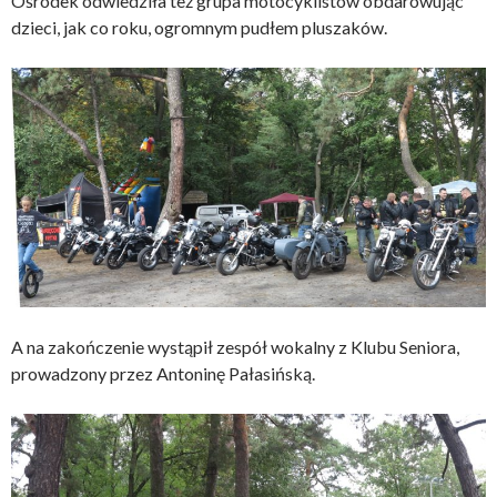
Ośrodek odwiedziła też grupa motocyklistów obdarowując
dzieci, jak co roku, ogromnym pudłem pluszaków.
A na zakończenie wystąpił zespół wokalny z Klubu Seniora,
prowadzony przez Antoninę Pałasińską.