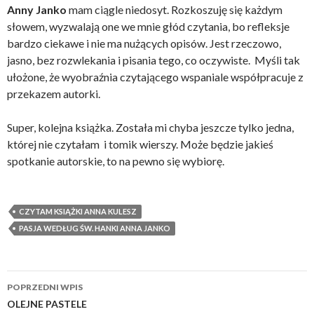
Anny Janko
mam ciągle niedosyt. Rozkoszuję się każdym
słowem, wyzwalają one we mnie głód czytania, bo refleksje
bardzo ciekawe i nie ma nużących opisów. Jest rzeczowo,
jasno, bez rozwlekania i pisania tego, co oczywiste. Myśli tak
ułożone, że wyobraźnia czytającego wspaniale współpracuje z
przekazem autorki.
Super, kolejna książka. Została mi chyba jeszcze tylko jedna,
której nie czytałam i tomik wierszy. Może będzie jakieś
spotkanie autorskie, to na pewno się wybiorę.
CZYTAM KSIĄŻKI ANNA KULESZ
PASJA WEDŁUG ŚW. HANKI ANNA JANKO
Zobacz
POPRZEDNI WPIS
wpisy
OLEJNE PASTELE