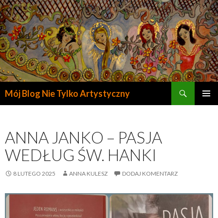
Szukaj
Mój Blog Nie Tylko Artystyczny
PRZESKOCZ
DO
TREŚCI
ANNA JANKO – PASJA
WEDŁUG ŚW. HANKI
8 LUTEGO 2025
ANNA KULESZ
DODAJ KOMENTARZ