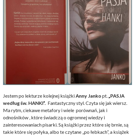
Jestem po lekturze kolejnej książki
Anny Janko
pt.
„PASJA
według św. HANKI”.
Fantastyczny styl. Czyta się jak wiersz.
Ma rytm, ciekawe metafory i wiele porównań, jak i
odnośników , które świadczą o ogromnej wiedzy i
zainteresowaniach pisarki. Są książki przez które się brnie, są
takie które się połyka, albo te czytane „po łebkach”, a książek