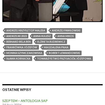
ANDRZEJ KRZYSZTOF MALESA
ANDRZEJ PAWŁOWSKI
ANDRZEJKI 2023
ANNA KULESZ
ANNA MIKOS
BERNARD BELA BEN
ELŻBIETA BUDREWICZ
FRANKÓWKA JÓZEFÓW
MAGDALENA PIŁKA
MONIKA SZYMCZAKOWSKA
ROBERT LEWANDOWSKI
SŁAWA KORNACKA
TOWARZYSTWO PRZYJACIÓŁ JÓZEFOWA
OSTATNIE WPISY
SZEPTEM – ANTOLOGIA SAP
24 lipca 2026