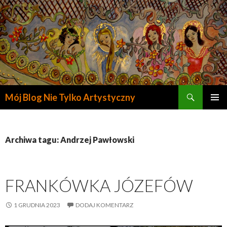
Szukaj
Mój Blog Nie Tylko Artystyczny
PRZESKOCZ
DO
TREŚCI
Archiwa tagu: Andrzej Pawłowski
FRANKÓWKA JÓZEFÓW
1 GRUDNIA 2023
DODAJ KOMENTARZ