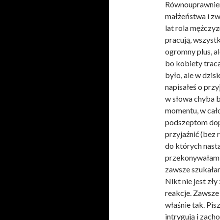
Równouprawnieni
małżeństwa i zwi
lat rola mężczyz
pracują, wszyst
ogromny plus, a
bo kobiety tracą
było, ale w dzis
napisałeś o przy
w słowa chyba b
momentu, w całoś
podszeptom dopó
przyjaźnić (bez
do których nasta
przekonywałam, 
zawsze szukałam
Nikt nie jest zł
reakcje. Zawsze
właśnie tak. Pis
intrygują i zac