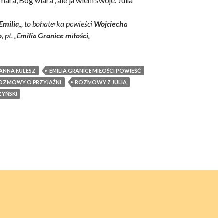
mara, Bóg wiara”, ale ja wiem swoje. Julia”
Emilia
„, to bohaterka powieści
Wojciecha
o
, pt. „
Emilia Granice miłości
„
 ANNA KULESZ
EMILIA GRANICE MIŁOŚCI POWIEŚĆ
OZMOWY O PRZYJAŹNI
ROZMOWY Z JULIĄ
ZYŃSKI