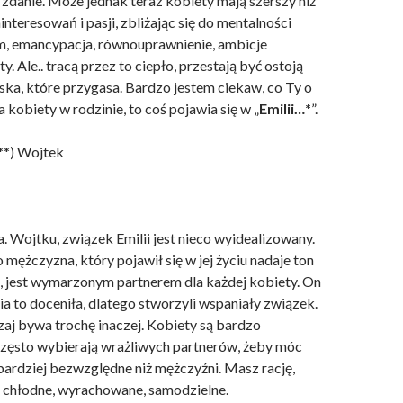
 zdanie. Może jednak teraz kobiety mają szerszy niż
interesowań i pasji, zbliżając się do mentalności
, emancypacja, równouprawnienie, ambicje
. Ale.. tracą przez to ciepło, przestają być ostoją
a, które przygasa. Bardzo jestem ciekaw, co Ty o
a kobiety w rodzinie, to coś pojawia się w „
Emilii…*
”.
**) Wojtek
 Wojtku, związek Emilii jest nieco wyidealizowany.
o mężczyzna, który pojawił się w jej życiu nadaje ton
 jest wymarzonym partnerem dla każdej kobiety. On
ia to doceniła, dlatego stworzyli wspaniały związek.
aj bywa trochę inaczej. Kobiety są bardzo
zęsto wybierają wrażliwych partnerów, żeby móc
bardziej bezwzględne niż mężczyźni. Masz rację,
ię chłodne, wyrachowane, samodzielne.