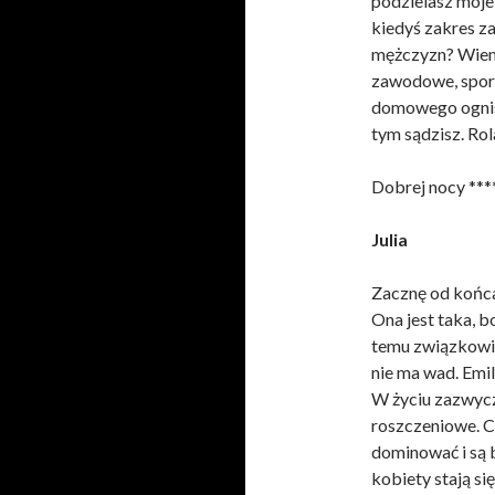
podzielasz moje
kiedyś zakres za
mężczyzn? Wiem
zawodowe, sporty
domowego ognisk
tym sądzisz. Rol
Dobrej nocy ***
Julia
Zacznę od końca.
Ona jest taka, b
temu związkowi,
nie ma wad. Emil
W życiu zazwycz
roszczeniowe. C
dominować i są 
kobiety stają s