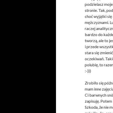
podzielasz moje 
stronie. Tak, po
choć wyjątki się
mężczyznami. Lu
raczej analityc
bardzo do każdej
tworzą, ale to je
i przede wszystk
stara się zmieni
oczekiwań. Takie
polubię, to raz
:-)))
Zrobiło się późn
mam inne zajęcia
Ci barwnych snów
zapisuję. Potem
Szkoda, że nie 