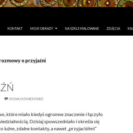
KONTAKT
MOJE OBRAZY
NA SZKLE MALOWANE
ZDJĘCIA
KSI
 rozmowy o przyjaźni
AŹŃ
5
DODAJ KOMENTARZ
owo, które miało kiedyś ogromne znaczenie i łączyło
iedzialnością. Dzisiaj spowszedniało i określa się
 luźne, zdalne kontakty, a nawet „przyjaciółmi”