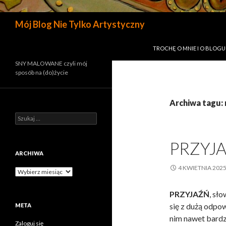
Szukaj
Mój Blog Nie Tylko Artystyczny
PRZESKOCZ DO TREŚCI
TROCHĘ O MNIE I O BLOGU
SNY MALOWANE czyli mój
sposób na (do)życie
Archiwa tagu:
Szukaj:
PRZYJ
ARCHIWA
4 KWIETNIA 202
Archiwa
PRZYJAŹŃ
, sł
się z dużą odpow
META
nim nawet bardzo
Zaloguj się