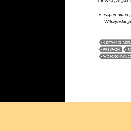
mówiła , że „sen 
wspomniana „
Wilczyńskieg
CZYTAM KSIĄŻKI
PRZYJAŹŃ
R
WOJCIECH WILC