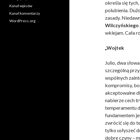
określa się tych
Kanał wpisów
polubienia. Dużo 
Kanał komentarzy
zasady. Niedawn
WordPress.org
Wilczyńskiego
wklejam. Cała ro
„Wojtek
Julio, dwa słowa
szczególną przy
wspólnych zaint
kompromisy, bo i
akceptowalne dl
nabierze cech tr
temperamentu dru
fundamentem jes
zwrócić się do t
tylko usłyszeć 
dobre czyny – ma