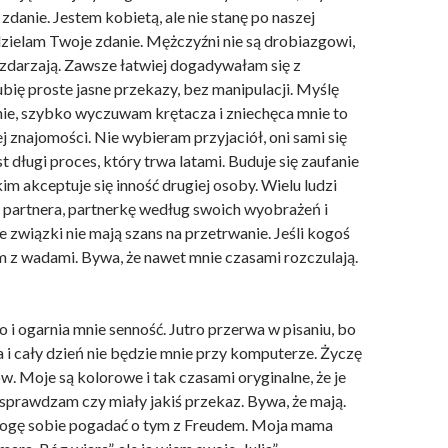
zdanie. Jestem kobietą, ale nie stanę po naszej
dzielam Twoje zdanie. Mężczyźni nie są drobiazgowi,
 zdarzają. Zawsze łatwiej dogadywałam się z
bię proste jasne przekazy, bez manipulacji. Myślę
znie, szybko wyczuwam krętacza i zniechęca mnie to
 znajomości. Nie wybieram przyjaciół, oni sami się
st długi proces, który trwa latami. Buduje się zaufanie
im akceptuje się inność drugiej osoby. Wielu ludzi
ć partnera, partnerkę według swoich wyobrażeń i
 związki nie mają szans na przetrwanie. Jeśli kogoś
em z wadami. Bywa, że nawet mnie czasami rozczulają.
o i ogarnia mnie senność. Jutro przerwa w pisaniu, bo
 i cały dzień nie będzie mnie przy komputerze. Życzę
. Moje są kolorowe i tak czasami oryginalne, że je
 sprawdzam czy miały jakiś przekaz. Bywa, że mają.
mogę sobie pogadać o tym z Freudem. Moja mama