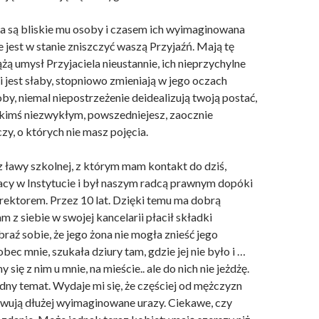
a są bliskie mu osoby i czasem ich wyimaginowana
e jest w stanie zniszczyć waszą Przyjaźń. Mają tę
żą umysł Przyjaciela nieustannie, ich nieprzychylne
i jest słaby, stopniowo zmieniają w jego oczach
by, niemal niepostrzeżenie deidealizują twoją postać,
 kimś niezwykłym, powszedniejesz, zaocznie
zy, o których nie masz pojęcia.
 z ławy szkolnej, z którym mam kontakt do dziś,
acy w Instytucie i był naszym radcą prawnym dopóki
rektorem. Przez 10 lat. Dzięki temu ma dobrą
m z siebie w swojej kancelarii płacił składki
aź sobie, że jego żona nie mogła znieść jego
bec mnie, szukała dziury tam, gdzie jej nie było i …
 się z nim u mnie, na mieście.. ale do nich nie jeżdżę.
dny temat. Wydaje mi się, że częściej od mężczyzn
howują dłużej wyimaginowane urazy. Ciekawe, czy