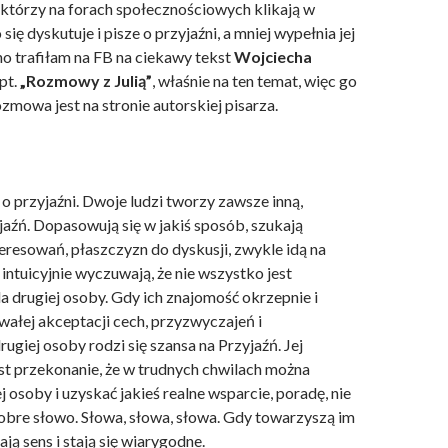
, którzy na forach społecznościowych klikają w
się dyskutuje i pisze o przyjaźni, a mniej wypełnia jej
o trafiłam na FB na ciekawy tekst
Wojciecha
pt.
„Rozmowy z Julią”
, właśnie na ten temat, więc go
zmowa jest na stronie autorskiej pisarza.
 o przyjaźni. Dwoje ludzi tworzy zawsze inną,
jaźń. Dopasowują się w jakiś sposób, szukają
eresowań, płaszczyzn do dyskusji, zwykle idą na
ntuicyjnie wyczuwają, że nie wszystko jest
a drugiej osoby. Gdy ich znajomość okrzepnie i
wałej akceptacji cech, przyzwyczajeń i
giej osoby rodzi się szansa na Przyjaźń. Jej
t przekonanie, że w trudnych chwilach można
ej osoby i uzyskać jakieś realne wsparcie, poradę, nie
dobre słowo. Słowa, słowa, słowa. Gdy towarzyszą im
ją sens i stają się wiarygodne.