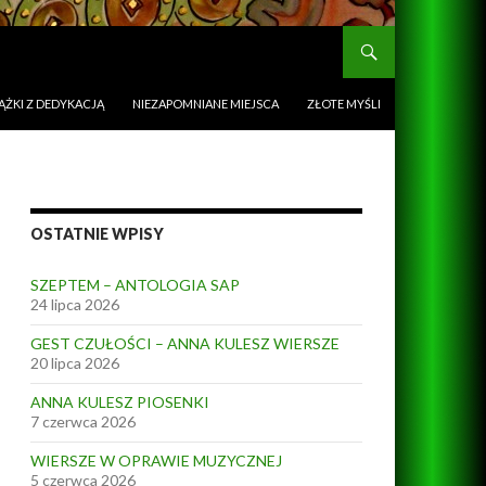
ĄŻKI Z DEDYKACJĄ
NIEZAPOMNIANE MIEJSCA
ZŁOTE MYŚLI
OSTATNIE WPISY
SZEPTEM – ANTOLOGIA SAP
24 lipca 2026
GEST CZUŁOŚCI – ANNA KULESZ WIERSZE
20 lipca 2026
ANNA KULESZ PIOSENKI
7 czerwca 2026
WIERSZE W OPRAWIE MUZYCZNEJ
5 czerwca 2026