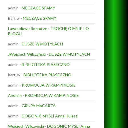
admin
-
MĘCZĄCE SPAMY
Bart w
-
MĘCZĄCE SPAMY
Lawendowe Roztocze
-
TROCHĘ O MNIE I O
BLOGU
admin
-
DUSZE W MOTYLACH
JWojciech Wilczyński
-
DUSZE W MOTYLACH
admin
-
BIBLIOTEKA PIASECZNO
bart_w
-
BIBLIOTEKA PIASECZNO
admin
-
PROMOCJA W KAMPINOSIE
Anonim
-
PROMOCJA W KAMPINOSIE
admin
-
GRUPA MoCARTA
admin
-
DOGONIĆ MYŚLI Anna Kulesz
Wojciech Wilczyński
-
DOGONIĆ MYŚLI Anna