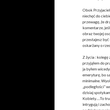
Obok Przyjaciel
niechęć do ciebi
przewagę, że drą
komentarze, jeśl
obraz twojej oso
przestajesz być
oskarżany o rzec
Z życia : kolegę
przyjąłem do pr
ja byłem wicedy
emeryturę, bo sa
minimalne. Wyobr
„podległości” wo
dzisiaj spotykamy
Kobiety….To tru
intrygują i zac