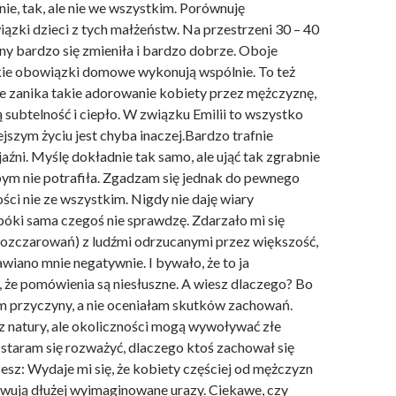
e, tak, ale nie we wszystkim. Porównuję
ązki dzieci z tych małżeństw. Na przestrzeni 30 – 40
ny bardzo się zmieniła i bardzo dobrze. Oboje
kie obowiązki domowe wykonują wspólnie. To też
le zanika takie adorowanie kobiety przez mężczyznę,
 subtelność i ciepło. W związku Emilii to wszystko
iejszym życiu jest chyba inaczej.Bardzo trafnie
jaźni. Myślę dokładnie tak samo, ale ująć tak zgrabnie
ym nie potrafiła. Zgadzam się jednak do pewnego
ci nie ze wszystkim. Nigdy nie daję wiary
ki sama czegoś nie sprawdzę. Zdarzało mi się
 rozczarowań) z ludźmi odrzucanymi przez większość,
wiano mnie negatywnie. I bywało, że to ja
że pomówienia są niesłuszne. A wiesz dlaczego? Bo
 przyczyny, a nie oceniałam skutków zachowań.
y z natury, ale okoliczności mogą wywoływać złe
 staram się rozważyć, dlaczego ktoś zachował się
zesz: Wydaje mi się, że kobiety częściej od mężczyzn
howują dłużej wyimaginowane urazy. Ciekawe, czy