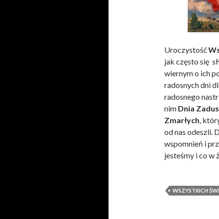
Uroczystość
Ws
jak często się s
wiernym o ich po
radosnych dni dl
radosnego nastr
nim
Dnia Zadus
Zmarłych
, któ
od nas odeszli.
wspomnień i prz
jesteśmy i co w
WSZYSTKICH ŚW