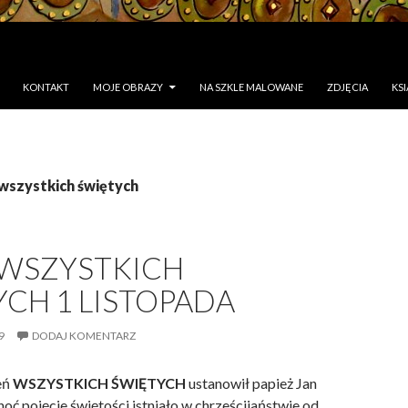
KONTAKT
MOJE OBRAZY
NA SZKLE MALOWANE
ZDJĘCIA
KSI
wszystkich świętych
 WSZYSTKICH
CH 1 LISTOPADA
9
DODAJ KOMENTARZ
ień
WSZYSTKICH ŚWIĘTYCH
ustanowił papież Jan
hoć pojęcie świętości istniało w chrześcijaństwie od