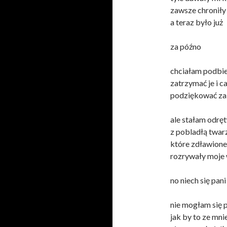
zawsze chroniły
a teraz było już
za późno
chciałam podbi
zatrzymać je i c
podziękować za
ale stałam odrę
z pobladłą twarz
które zdławione
rozrywały moje
no niech się pan
nie mogłam się 
jak by to ze mni