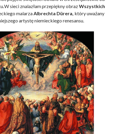
ku
.
W sieci znalazłam przepiękny obraz
Wszystkich
eckiego malarza
Albrechta Dürera,
który uważany
niejszego artystę niemieckiego renesansu.