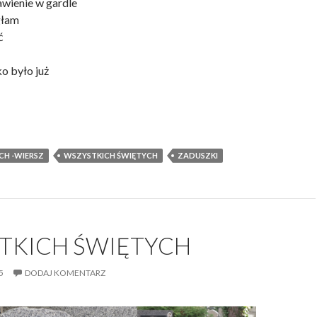
awienie w gardle
głam
ć
o było już
CH -WIERSZ
WSZYSTKICH ŚWIĘTYCH
ZADUSZKI
TKICH ŚWIĘTYCH
5
DODAJ KOMENTARZ