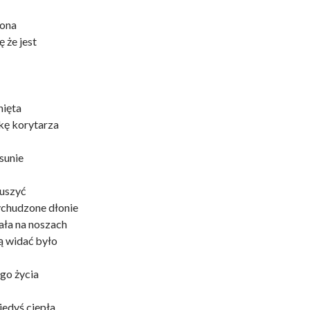
zona
ę że jest
nięta
kę korytarza
dsunie
ruszyć
ychudzone dłonie
ała na noszach
ą widać było
go życia
iedyś ciepła