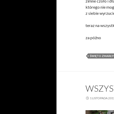
zimne czoło i dł
którego nie mo
z siebie wyrzuci
teraz na wszystk
za późno
ŚWIĘTO ZMARŁY
WSZYS
1 LISTOPADA 201