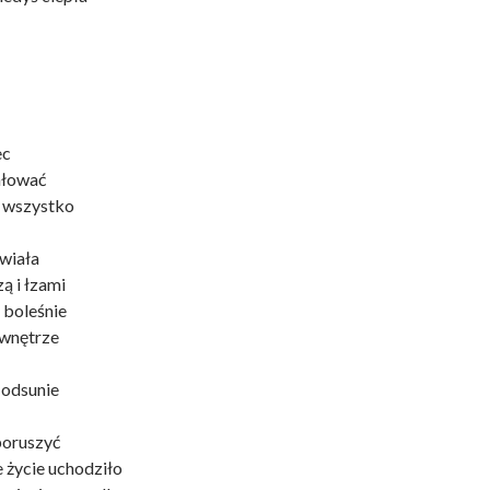
ec
ałować
 wszystko
twiała
ą i łzami
 boleśnie
 wnętrze
i odsunie
poruszyć
e życie uchodziło