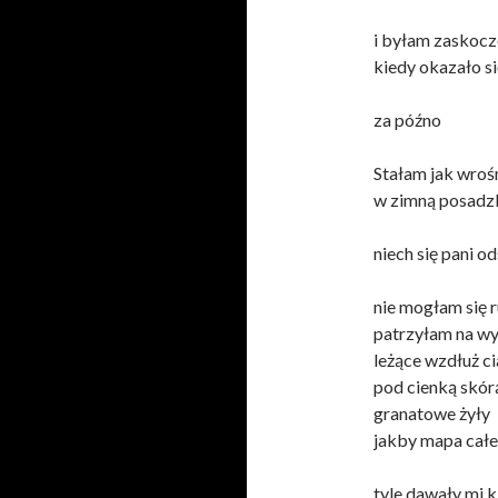
i byłam zaskoc
kiedy okazało si
za późno
Stałam jak wroś
w zimną posadz
niech się pani o
nie mogłam się 
patrzyłam na w
leżące wzdłuż ci
pod cienką skór
granatowe żyły
jakby mapa całe
tyle dawały mi k