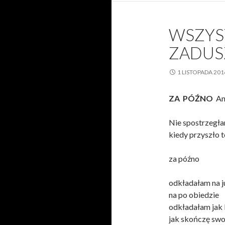
WSZYS
ZADUS
1 LISTOPADA 201
ZA PÓŹNO
An
Nie spostrzegł
kiedy przyszło t
za późno
odkładałam na j
na po obiedzie
odkładałam jak 
jak skończę swo