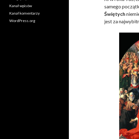
Kanał wpisów
samego począt
Kanał komentarzy
Świętych
niemi
WordPress.org
jest za najwybit