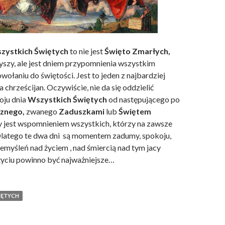
zystkich Świętych
to nie jest
Święto Zmarłych,
łyszy, ale jest dniem przypomnienia wszystkim
wołaniu do świętości. Jest to jeden z najbardziej
a chrześcijan. Oczywiście, nie da się oddzielić
oju dnia
Wszystkich Świętych
od następującego po
znego,
zwanego
Zaduszkami
lub
Świętem
ry jest wspomnieniem wszystkich, którzy na zawsze
 Dlatego te dwa dni są momentem zadumy, spokoju,
emyśleń nad życiem , nad śmiercią nad tym jacy
 życiu powinno być najważniejsze…
IĘTYCH