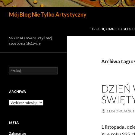
Szukaj
Mój Blog Nie Tylko Artystyczny
PRZESKOCZ DO TREŚCI
TROCHĘ O MNIE I O BLOGU
SNY MALOWANE czyli mój
sposób na (do)życie
Archiwa tagu: 
Szukaj:
DZIEŃ
ARCHIWA
ŚWIĘTY
Archiwa
1 LISTOPADA 201
META
1 listopada , dz
Zaloguj się
XI w roku 935, c