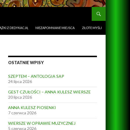
ĄŻKI Z DEDYKACJĄ
NIEZAPOMNIANE MIEJSCA
ZŁOTE MYŚLI
OSTATNIE WPISY
SZEPTEM – ANTOLOGIA SAP
24 lipca 2026
GEST CZUŁOŚCI – ANNA KULESZ WIERSZE
20 lipca 2026
ANNA KULESZ PIOSENKI
7 czerwca 2026
WIERSZE W OPRAWIE MUZYCZNEJ
5 czerwca 2026