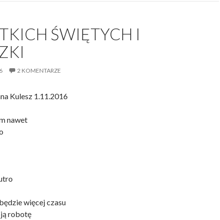
TKICH ŚWIĘTYCH I
ZKI
6
2 KOMENTARZE
na Kulesz 1.11.2016
am nawet
o
utro
będzie więcej czasu
ją robotę