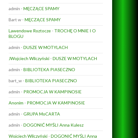
admin
-
MĘCZĄCE SPAMY
Bart w
-
MĘCZĄCE SPAMY
Lawendowe Roztocze
-
TROCHĘ O MNIE I O
BLOGU
admin
-
DUSZE W MOTYLACH
JWojciech Wilczyński
-
DUSZE W MOTYLACH
admin
-
BIBLIOTEKA PIASECZNO
bart_w
-
BIBLIOTEKA PIASECZNO
admin
-
PROMOCJA W KAMPINOSIE
Anonim
-
PROMOCJA W KAMPINOSIE
admin
-
GRUPA MoCARTA
admin
-
DOGONIĆ MYŚLI Anna Kulesz
Wojciech Wilczyński
-
DOGONIĆ MYŚLI Anna