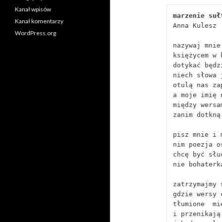
Kanał wpisów
marzenie suł
Kanał komentarzy
Anna Kulesz
WordPress.org
nazywaj mnie
księżycem w 
dotykać będz
niech słowa 
otulą nas za
a moje imię 
między wersa
zanim dotkną
pisz mnie i 
nim poezja o
chcę być słu
nie bohaterk
zatrzymajmy 
gdzie wersy 
tłumione  mi
i przenikają