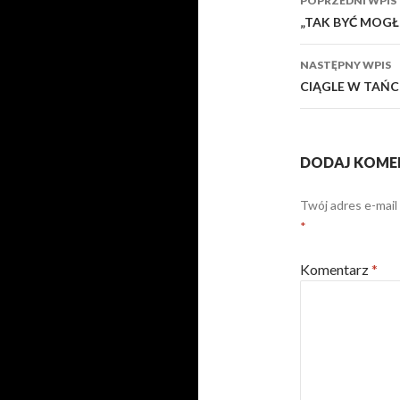
POPRZEDNI WPIS
wpisy
„TAK BYĆ MOG
NASTĘPNY WPIS
CIĄGLE W TAŃ
DODAJ KOME
Twój adres e-mail
*
Komentarz
*