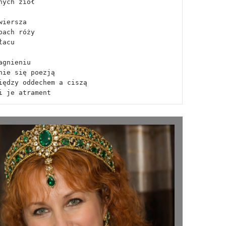
nych ziół
wiersza
pach róży 
łacu
agnieniu
nie się poezją
iędzy oddechem a ciszą
i je atrament