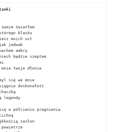
tanki
 swoim światłem
którego blasku
iesz moich ust
jak jedwab
pachem ambry 
niech będzie szeptem
mi
 mnie twoje dłonie
myl się we mnie
siągnie doskonałość
chaczką 
ą legendy
się w półcieniu pragnienia
cichną 
ękkością zasłon
 powietrze