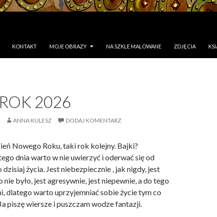
KONTAKT
MOJE OBRAZY
NA SZKLE MALOWANE
ZDJĘCIA
KSI
ROK 2026
ANNA KULESZ
DODAJ KOMENTARZ
ień Nowego Roku, taki rok kolejny. Bajki?
tego dnia warto w nie uwierzyć i oderwać się od
zisiaj życia. Jest niebezpiecznie , jak nigdy, jest
 nie było, jest agresywnie, jest niepewnie, a do tego
i, dlatego warto uprzyjemniać sobie życie tym co
Ja piszę wiersze i puszczam wodze fantazji.