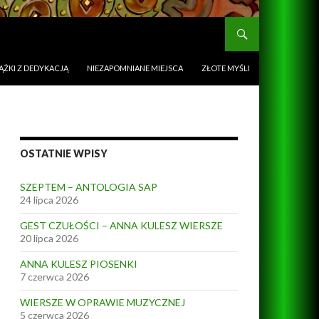
ĄŻKI Z DEDYKACJĄ
NIEZAPOMNIANE MIEJSCA
ZŁOTE MYŚLI
OSTATNIE WPISY
SZEPTEM – ANTOLOGIA SAP
24 lipca 2026
GEST CZUŁOŚCI – ANNA KULESZ WIERSZE
20 lipca 2026
ANNA KULESZ PIOSENKI
7 czerwca 2026
WIERSZE W OPRAWIE MUZYCZNEJ
5 czerwca 2026