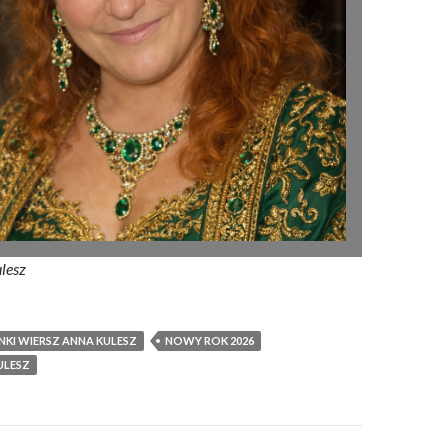
ulesz
NKI WIERSZ ANNA KULESZ
NOWY ROK 2026
ULESZ