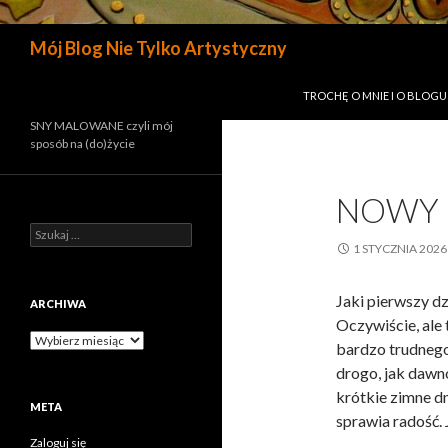
Szukaj
Mój Blog Nie Tylko Artystyczny
PRZESKOCZ DO TREŚCI
TROCHĘ O MNIE I O BLOGU
SNY MALOWANE czyli mój
sposób na (do)życie
NOWY 
Szukaj:
1 STYCZNIA 2026
Jaki pierwszy dz
ARCHIWA
Oczywiście, ale 
Archiwa
bardzo trudnego d
drogo, jak dawno
krótkie zimne dn
META
sprawia radość. 
Zaloguj się