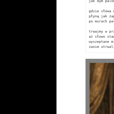
jak dym palo
gdzie słowa 
płyną jak za
po murach pa
trwajmy w pr
aż słowo sta
wyszeptane m
zanim utrwal