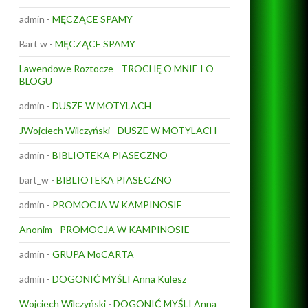
admin
-
MĘCZĄCE SPAMY
Bart w
-
MĘCZĄCE SPAMY
Lawendowe Roztocze
-
TROCHĘ O MNIE I O
BLOGU
admin
-
DUSZE W MOTYLACH
JWojciech Wilczyński
-
DUSZE W MOTYLACH
admin
-
BIBLIOTEKA PIASECZNO
bart_w
-
BIBLIOTEKA PIASECZNO
admin
-
PROMOCJA W KAMPINOSIE
Anonim
-
PROMOCJA W KAMPINOSIE
admin
-
GRUPA MoCARTA
admin
-
DOGONIĆ MYŚLI Anna Kulesz
Wojciech Wilczyński
-
DOGONIĆ MYŚLI Anna