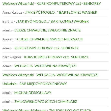
Wojciech Wilczyński
-
KURS KOMPUTEROWY cz.2- SENIORZY
Anna Kulesz
-
„TAK BYĆ MOGŁO…” BARTŁOMIEJ WAGNER
Bart_w
-
„TAK BYĆ MOGŁO…” BARTŁOMIEJ WAGNER
admin
-
CUDZE CHWALICIE, SWEGO NIE ZNACIE
Anonim
-
CUDZE CHWALICIE, SWEGO NIE ZNACIE
admin
-
KURS KOMPUTEROWY cz.2- SENIORZY
bart wagner
-
KURS KOMPUTEROWY cz.2- SENIORZY
admin
-
WITKACJA. WODEWIL NA KRAWĘDZI
Wojciech Wilczynski
-
WITKACJA. WODEWIL NA KRAWĘDZI
Unikalnie
-
RAP MIĘDZYPOKOLENIOWY
admin
-
MICHAŁ DESSOULAVY
admin
-
ŻMIJOWISKO WOJCIECH CHMIELARZ
Wojciech Wilczynski Nowele
-
ŻMIJOWISKO WOJCIECH