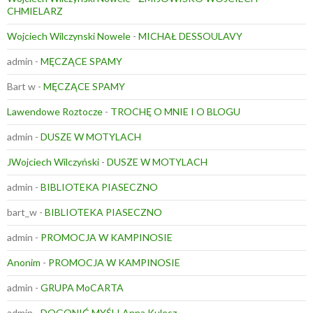
CHMIELARZ
Wojciech Wilczynski Nowele
-
MICHAŁ DESSOULAVY
admin
-
MĘCZĄCE SPAMY
Bart w
-
MĘCZĄCE SPAMY
Lawendowe Roztocze
-
TROCHĘ O MNIE I O BLOGU
admin
-
DUSZE W MOTYLACH
JWojciech Wilczyński
-
DUSZE W MOTYLACH
admin
-
BIBLIOTEKA PIASECZNO
bart_w
-
BIBLIOTEKA PIASECZNO
admin
-
PROMOCJA W KAMPINOSIE
Anonim
-
PROMOCJA W KAMPINOSIE
admin
-
GRUPA MoCARTA
admin
-
DOGONIĆ MYŚLI Anna Kulesz