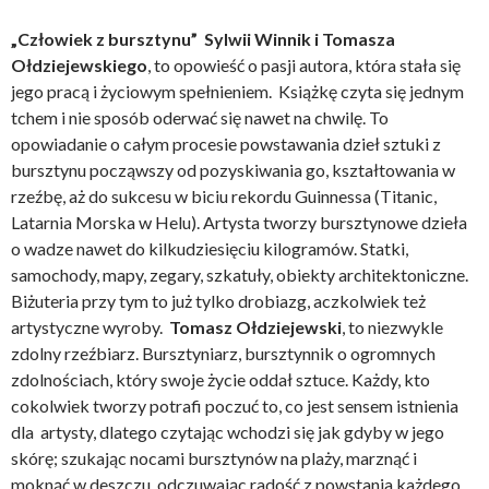
„Człowiek z bursztynu”
Sylwii Winnik i Tomasza
Ołdziejewskiego
, to opowieść o pasji autora, która stała się
jego pracą i życiowym spełnieniem. Książkę czyta się jednym
tchem i nie sposób oderwać się nawet na chwilę. To
opowiadanie o całym procesie powstawania dzieł sztuki z
bursztynu począwszy od pozyskiwania go, kształtowania w
rzeźbę, aż do sukcesu w biciu rekordu Guinnessa (Titanic,
Latarnia Morska w Helu). Artysta tworzy bursztynowe dzieła
o wadze nawet do kilkudziesięciu kilogramów. Statki,
samochody, mapy, zegary, szkatuły, obiekty architektoniczne.
Biżuteria przy tym to już tylko drobiazg, aczkolwiek też
artystyczne wyroby.
Tomasz Ołdziejewski
, to niezwykle
zdolny rzeźbiarz. Bursztyniarz, bursztynnik o ogromnych
zdolnościach, który swoje życie oddał sztuce. Każdy, kto
cokolwiek tworzy potrafi poczuć to, co jest sensem istnienia
dla artysty, dlatego czytając wchodzi się jak gdyby w jego
skórę; szukając nocami bursztynów na plaży, marznąć i
moknąć w deszczu, odczuwając radość z powstania każdego