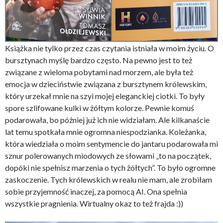
Książka nie tylko przez czas czytania istniała w moim życiu. O
bursztynach myślę bardzo często. Na pewno jest to też
związane z wieloma pobytami nad morzem, ale była też
emocja w dzieciństwie związana z bursztynem królewskim,
który urzekał mnie na szyi mojej eleganckiej ciotki. To były
spore szlifowane kulki w żółtym kolorze. Pewnie komuś
podarowała, bo później już ich nie widziałam. Ale kilkanaście
lat temu spotkała mnie ogromna niespodzianka. Koleżanka,
która wiedziała o moim sentymencie do jantaru podarowała mi
sznur polerowanych miodowych ze słowami „to na początek,
dopóki nie spełnisz marzenia o tych żółtych”. To było ogromne
zaskoczenie. Tych królewskich w realu nie mam, ale zrobiłam
sobie przyjemność inaczej, za pomocą AI. Ona spełnia
wszystkie pragnienia. Wirtualny okaz to też frajda :))