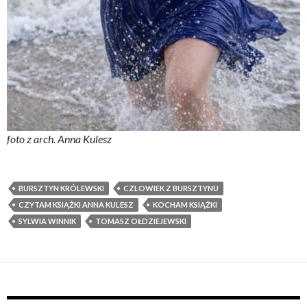
foto z arch. Anna Kulesz
BURSZTYN KRÓLEWSKI
CZLOWIEK Z BURSZTYNU
CZYTAM KSIĄŻKI ANNA KULESZ
KOCHAM KSIĄŻKI
SYLWIA WINNIK
TOMASZ OŁDZIEJEWSKI