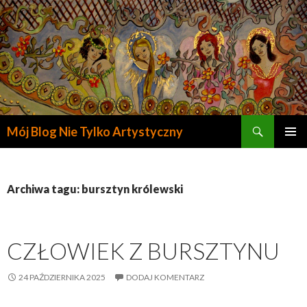
Szukaj
Mój Blog Nie Tylko Artystyczny
PRZESKOCZ
DO
TREŚCI
Archiwa tagu: bursztyn królewski
CZŁOWIEK Z BURSZTYNU
24 PAŹDZIERNIKA 2025
DODAJ KOMENTARZ