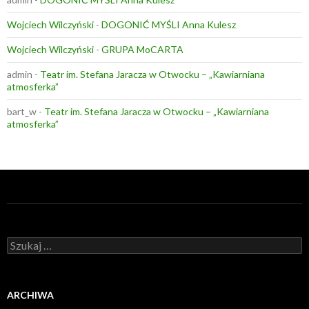
Wojciech Wilczyński
-
DOGONIĆ MYŚLI Anna Kulesz
Wojciech Wilczyński
-
GRUPA MoCARTA
admin
-
Teatr im. Stefana Jaracza w Otwocku – „Kawiarniana
atmosferka”
bart_w
-
Teatr im. Stefana Jaracza w Otwocku – „Kawiarniana
atmosferka”
Szukaj:
ARCHIWA