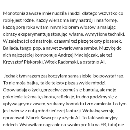
Monotonia zawsze mnie nudziła i nudzi, dlatego wszystko co
robię jest różne. Każdy wiersz ma inny nastrój i inna formę,
każdą porę roku witam innym kolorem włosów, a malując
obrazy eksperymentuję stosując własne, wymyślone techniki.
W zależności od nastroju, czasami też piszę teksty piosenek.
Ballada, tango, pop, a nawet zwariowana samba. Muzykę do
nich najczęściej komponuje Andrzej Maciejczak, ale też
Krzysztof Piskorski, Witek Radomski, a ostatnio AI.
Jednak tym razem zaskoczyłam sama siebie, bo powstał rap.
To nie moja bajka, takie teksty piszą zwykle młodzi.
Opowiadają o życiu, przeciw czemuś się buntują, ale moje
pokolenie też ma tęsknoty, refleksje, trudno godzimy się z
upływającym czasem, szukamy kontaktu i zrozumienia. I o tym
jest wiersz z nutą młodzieńczej fantazji. Wokalną wersję
opracował Marek Sawa przy użyciu AI. To taki wakacyjny
oddech. Wstawiłam nagranie na swoim profilu na FB, tutaj nie