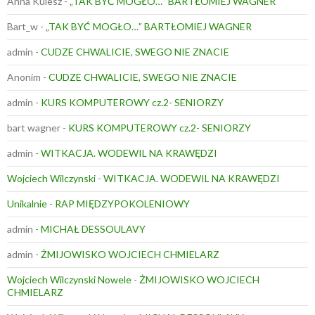
Anna Kulesz
-
„TAK BYĆ MOGŁO…” BARTŁOMIEJ WAGNER
Bart_w
-
„TAK BYĆ MOGŁO…” BARTŁOMIEJ WAGNER
admin
-
CUDZE CHWALICIE, SWEGO NIE ZNACIE
Anonim
-
CUDZE CHWALICIE, SWEGO NIE ZNACIE
admin
-
KURS KOMPUTEROWY cz.2- SENIORZY
bart wagner
-
KURS KOMPUTEROWY cz.2- SENIORZY
admin
-
WITKACJA. WODEWIL NA KRAWĘDZI
Wojciech Wilczynski
-
WITKACJA. WODEWIL NA KRAWĘDZI
Unikalnie
-
RAP MIĘDZYPOKOLENIOWY
admin
-
MICHAŁ DESSOULAVY
admin
-
ŻMIJOWISKO WOJCIECH CHMIELARZ
Wojciech Wilczynski Nowele
-
ŻMIJOWISKO WOJCIECH
CHMIELARZ