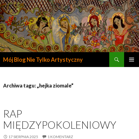
Szukaj
Mój Blog Nie Tylko Artystyczny
PRZESKOCZ
DO
TREŚCI
Archiwa tagu: „hejka ziomale”
RAP
MIĘDZYPOKOLENIOWY
17 SIERPNIA 2025
1 KOMENTARZ