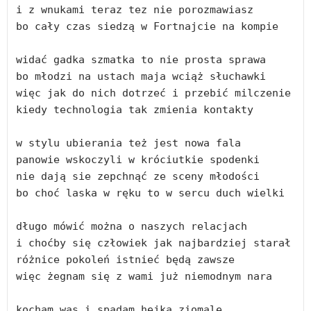
i z wnukami teraz tez nie porozmawiasz
bo cały czas siedzą w Fortnajcie na kompie
widać gadka szmatka to nie prosta sprawa
bo młodzi na ustach maja wciąż słuchawki
więc jak do nich dotrzeć i przebić milczenie
kiedy technologia tak zmienia kontakty
w stylu ubierania też jest nowa fala
panowie wskoczyli w króciutkie spodenki
nie dają sie zepchnąć ze sceny młodości
bo choć laska w ręku to w sercu duch wielki
długo mówić można o naszych relacjach
i choćby się człowiek jak najbardziej starał
różnice pokoleń istnieć będą zawsze 
więc żegnam się z wami już niemodnym nara
kocham was i spadam hejka ziomale