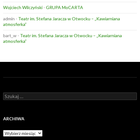
Wojciech Wilczyński
-
GRUPA MoCARTA
admin
-
Teatr im. Stefana Jaracza w Otwocku – „Kawiarniana
atmosferka”
bart_w
-
Teatr im. Stefana Jaracza w Otwocku – „Kawiarniana
atmosferka”
Szukaj:
ARCHIWA
Archiwa