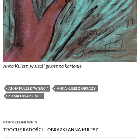
Anna Kulesz „w sieci” gwasz na kartonie
ANNA KULESZ "W SIECI"
ANNA KULESZ OBRAZY
KIJ MA DWA KOŃCE
Zobacz
POPRZEDNI WPIS
wpisy
TROCHĘ RADOŚCI – OBRAZKI ANNA KULESZ