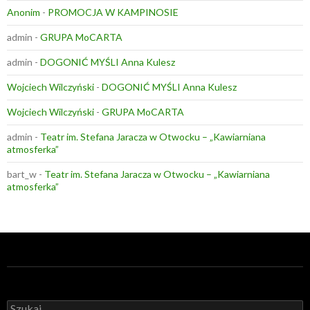
Anonim
-
PROMOCJA W KAMPINOSIE
admin
-
GRUPA MoCARTA
admin
-
DOGONIĆ MYŚLI Anna Kulesz
Wojciech Wilczyński
-
DOGONIĆ MYŚLI Anna Kulesz
Wojciech Wilczyński
-
GRUPA MoCARTA
admin
-
Teatr im. Stefana Jaracza w Otwocku – „Kawiarniana
atmosferka”
bart_w
-
Teatr im. Stefana Jaracza w Otwocku – „Kawiarniana
atmosferka”
Szukaj: