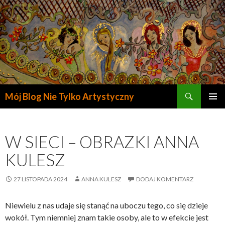
Szukaj
Mój Blog Nie Tylko Artystyczny
PRZESKOCZ
DO
TREŚCI
W SIECI – OBRAZKI ANNA
KULESZ
27 LISTOPADA 2024
ANNA KULESZ
DODAJ KOMENTARZ
Niewielu z nas udaje się stanąć na uboczu tego, co się dzieje
wokół. Tym niemniej znam takie osoby, ale to w efekcie jest