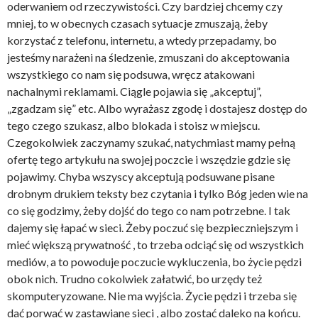
oderwaniem od rzeczywistości. Czy bardziej chcemy czy
mniej, to w obecnych czasach sytuacje zmuszają, żeby
korzystać z telefonu, internetu, a wtedy przepadamy, bo
jesteśmy narażeni na śledzenie, zmuszani do akceptowania
wszystkiego co nam się podsuwa, wręcz atakowani
nachalnymi reklamami. Ciągle pojawia się „akceptuj”,
„zgadzam się” etc. Albo wyrażasz zgodę i dostajesz dostęp do
tego czego szukasz, albo blokada i stoisz w miejscu.
Czegokolwiek zaczynamy szukać, natychmiast mamy pełną
ofertę tego artykułu na swojej poczcie i wszędzie gdzie się
pojawimy. Chyba wszyscy akceptują podsuwane pisane
drobnym drukiem teksty bez czytania i tylko Bóg jeden wie na
co się godzimy, żeby dojść do tego co nam potrzebne. I tak
dajemy się łapać w sieci. Żeby poczuć się bezpieczniejszym i
mieć większą prywatność , to trzeba odciąć się od wszystkich
mediów, a to powoduje poczucie wykluczenia, bo życie pędzi
obok nich. Trudno cokolwiek załatwić, bo urzędy też
skomputeryzowane. Nie ma wyjścia. Życie pędzi i trzeba się
dać porwać w zastawiane sieci , albo zostać daleko na końcu.